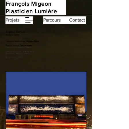
François Migeon
Plasticien Lumière
Projets
Parcours
Contact
Espace Culturel
Rodez - 2014
Mandataire équipe lumière:
Grandeur Nature
Plasticien Lumière:
François Migeon
Chefs de projet:
Rozen Le Couillard
Maîtrise d'Ouvrage:
Ville de Rodez
Architectes:
Atelier E. Nebout
Budget lumière:
N.C.