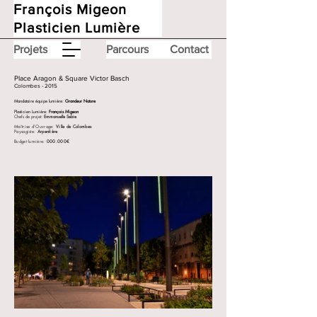
François Migeon
Plasticien Lumière
Projets
Parcours
Contact
Place Aragon & Square Victor Basch
Colombes - 2015
Mandataire équipe lumière:
Grandeur Nature
Plasticien Lumière:
François Migeon
Chefs de projet:
Emmanuelle Sebie
Maîtrise d'Ouvrage:
Ville de Colombes
Paysagiste:
Arpentière
Budget lumière:
000.000€