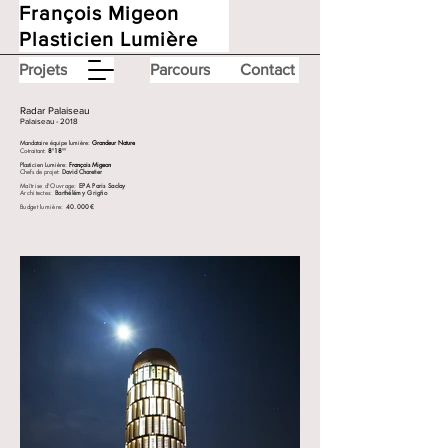
François Migeon
Plasticien Lumière
Projets
Parcours
Contact
Radar Palaiseau
Palaiseau - 2018
Mandataire équipe lumière:
Grandeur Nature
Co-traitant:
8'18''
Plasticien Lumière:
François Migeon
Chefs de projet:
David Charetier
Maîtrise d'Ouvrage:
EPA Paris Saclay
Architectes:
Barthélémy Grigño
Budget lumière:
40.000€